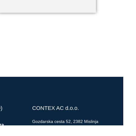
)
CONTEX AC d.o.o.
Gozdarska cesta 52, 2382 Mislinja
za
jurij@contexac.si