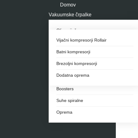
Domov
Vakuumske črpalke
Kompresorji
Oljne vijačne
Servis
Vijačni kompresorji Rollair
Oljne lamelne
Podjetje
Batni kompresorji
Suhotekoče vijačne
Kontakt
Brezoljni kompresorji
Suhotekoče brezkontaktne
Dodatna oprema
Z vodnim obročem
Boosters
Suhe spiralne
Oprema