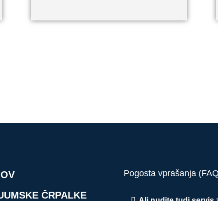
Pogosta vprašanja (FAQ
OV
UUMSKE ČRPALKE
Ali nudite tudi servis 
vakuumske črpalke?
PRESORJI