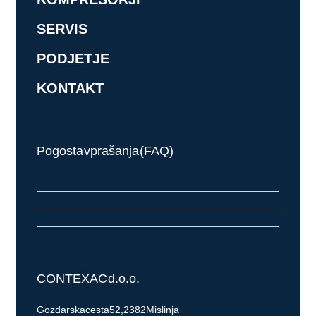
SERVIS
PODJETJE
KONTAKT
Pogosta vprašanja (FAQ)
CONTEX AC d.o.o.
Gozdarska cesta 52, 2382 Mislinja