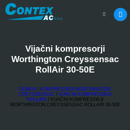
Vijačni kompresorji
Worthington Creyssensac
RollAir 30-50E
DOMOV
/
KOMPRESORJI WORTHINGTON
CREYSSENSAC
/
VIJAČNI KOMPRESORJI
ROLLAIR
/
VIJAČNI KOMPRESORJI
WORTHINGTON CREYSSENSAC ROLLAIR 30-50E