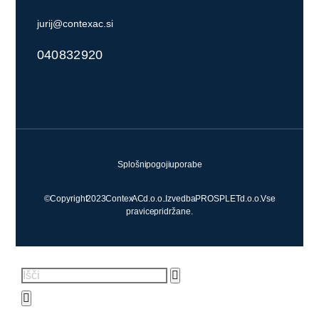
jurij@contexac.si
040 832 920
Splošni pogoji uporabe
© Copyright 2023 Contex AC d.o.o. . Izvedba PROSPLET d.o.o. Vse
pravice pridržane.